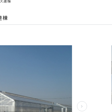
ウス連棟
連棟