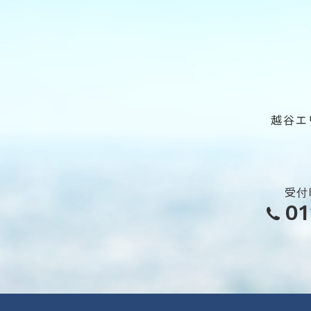
越谷エ
受付
0